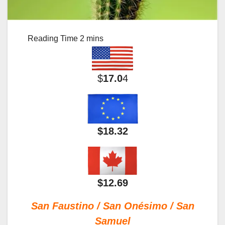
$
17.0
4
$18.32
$12.69
San Faustino / San Onésimo / San
Samuel