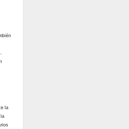
ambién
.
n
e la
 la
rios