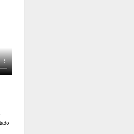
e
tado