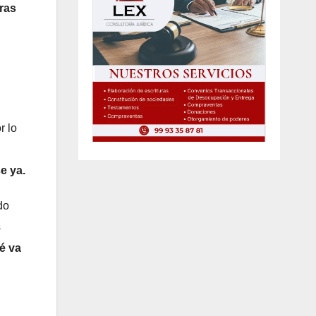
ras
r lo
e ya.
do
s
é va