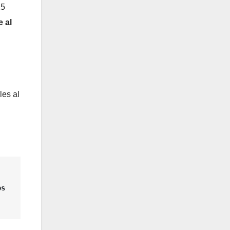
15
 al
les al
s 