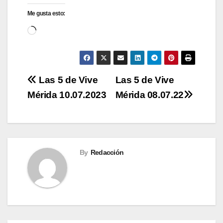
Me gusta esto:
Cargando...
Navegación
Las 5 de Vive
Las 5 de Vive
Mérida 10.07.2023
Mérida 08.07.22
de
entradas
By
Redacción