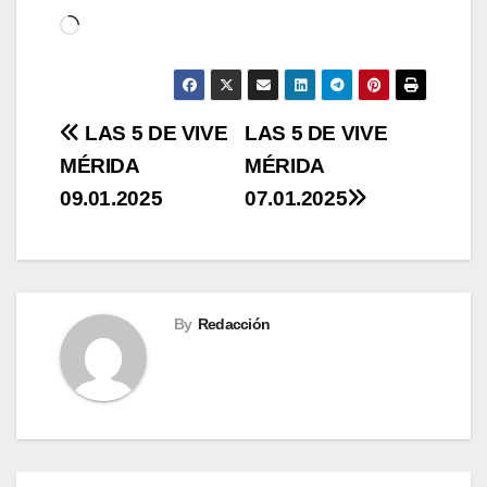
Cargando...
Navegación
LAS 5 DE VIVE
LAS 5 DE VIVE
MÉRIDA
MÉRIDA
de
09.01.2025
07.01.2025
entradas
By
Redacción