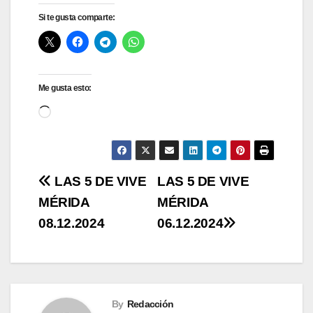
Si te gusta comparte:
Me gusta esto:
Cargando...
Navegación
LAS 5 DE VIVE
LAS 5 DE VIVE
MÉRIDA
MÉRIDA
de
08.12.2024
06.12.2024
entradas
By
Redacción