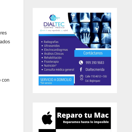
ores
lados
o con