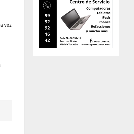
ra vez
a