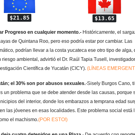
$21.85
$13.65
nzar Progreso en cualquier momento.-
Históricamente, el sarg
playas de Quintana Roo, pero eso podría estar por cambiar. Las
mático, podrían llevar a la costa yucateca ese otro tipo de alga,
esgo ambiental, advirtió el Dr. Raúl Tapia Tusell, investigado
estigación Científica de Yucatán (CICY).
(LÍNEAS EMERGENT
tán; el 30% son por abusos sexuales.
-Sisely Burgos Cano, ti
 es un problema que se debe atender desde las causas, porque s
nicipios del interior, donde los embarazos a temprana edad su
n las jóvenes en esas localidades. Este problema social está 
 como el machismo.
(POR ESTO!)
 deja cuatro detenidos en una Plaza
.- De acuerdo con report