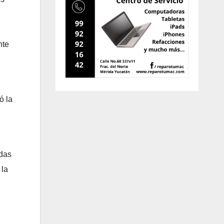
nte
ó la
idas
 la