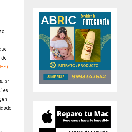
azo
 que
r de
ES)
tular
í es
rgen
ligado
es