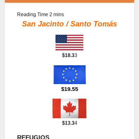
San Jacinto / Santo Tomás
$18.3
3
$19.55
$13.3
4
REFUGIOS