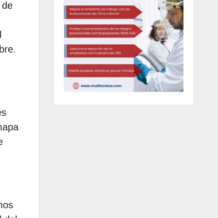
 de
l
bre.
es
 mapa
e
imos