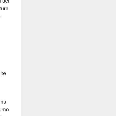
 del
tura
o
ite
ema
sumo