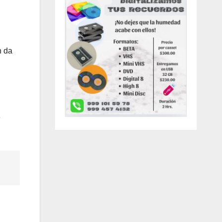
n da
n