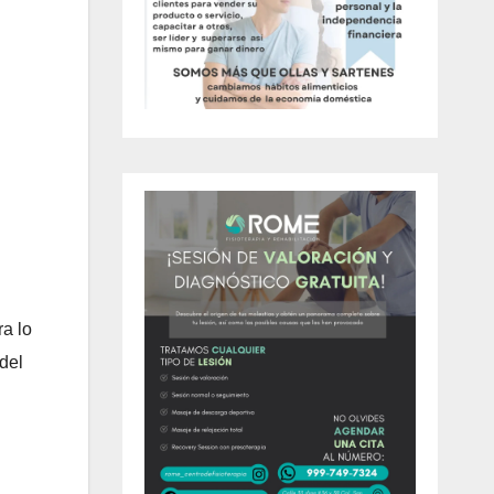
ra lo
del