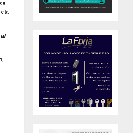
 de
 cita
 al
d,