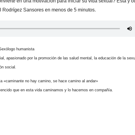
vierte en una motivación para iniciar su vida sexual? Esta y o
úl Rodrígez Sansores en menos de 5 minutos.
Sexólogo humanista
ial, apasionado por la promoción de las salud mental, la educación de la sexu
ón social.
ía «caminante no hay camino, se hace camino al andar»
vencido que en esta vida caminamos y lo hacemos en compañía.