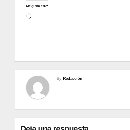
Me gusta esto:
Cargando...
Navegación
de
entradas
By
Redacción
Deja una respuesta