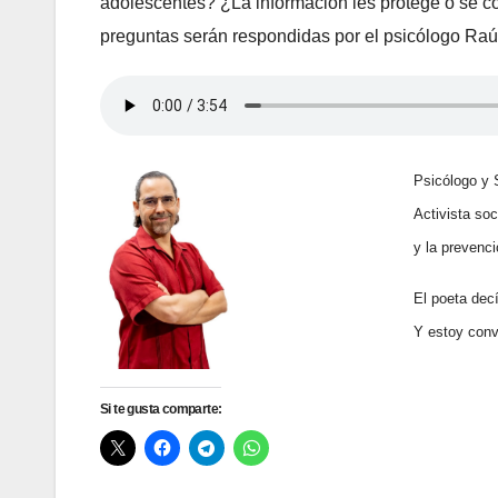
adolescentes? ¿La información les protege o se con
preguntas serán respondidas por el psicólogo Ra
Psicólogo y 
Activista soc
y la prevenci
El poeta dec
Y estoy con
Si te gusta comparte: