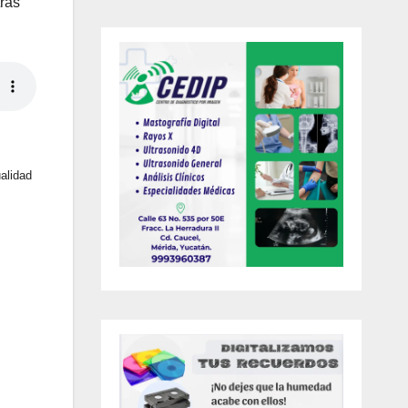
tras
alidad