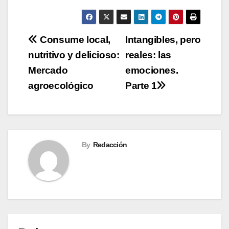
Navegación
Consume local,
Intangibles, pero
nutritivo y delicioso:
reales: las
de
Mercado
emociones.
entradas
agroecológico
Parte 1
By
Redacción