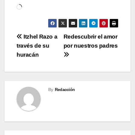
Cargando...
Navegación
Itzhel Razo a
Redescubrir el amor
través de su
por nuestros padres
de
huracán
entradas
By
Redacción