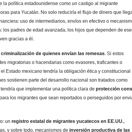
e la política estadounidense como un castigo al migrante
s para Yucatán. No solo reduciría el flujo de dinero que lleg
 financiera: uso de intermediarios, envíos en efectivo o mecanis
es: los padres de edad avanzada, los hijos que dependen de ese
ven gracias a él.
 criminalización de quienes envían las remesas
. Si estos
es migratorias o hacendarias como evasores, traficantes o
 el Estado mexicano tendría la obligación ética y constitucional
es sostienen parte del desarrollo nacional son tratados como
, tendría que implementar una política clara de
protección cons
 para los migrantes que sean reportados o perseguidos por envi
to: un
registro estatal de migrantes yucatecos en EE.UU.
,
ias, y sobre todo, mecanismos de
inversión productiva de las