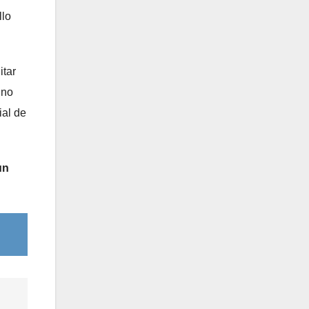
llo
itar
 no
ial de
un