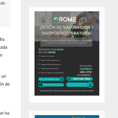
do 
fra
cada
on
o un
ión de
se ha