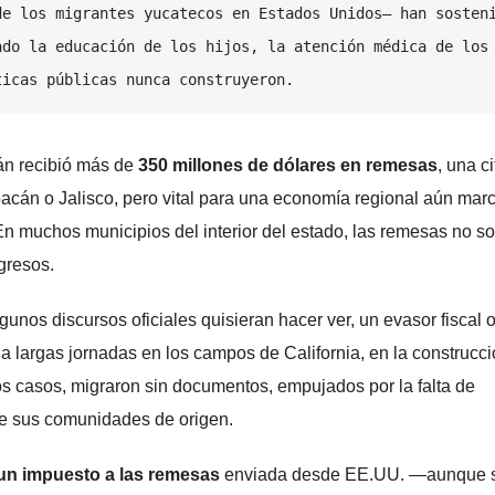
e los migrantes yucatecos en Estados Unidos— han sosteni
do la educación de los hijos, la atención médica de los 
ticas públicas nunca construyeron.
án recibió más de
350 millones de dólares en remesas
, una ci
án o Jalisco, pero vital para una economía regional aún mar
En muchos municipios del interior del estado, las remesas no s
gresos.
nos discursos oficiales quisieran hacer ver, un evasor fiscal 
 largas jornadas en los campos de California, en la construcc
s casos, migraron sin documentos, empujados por la falta de
de sus comunidades de origen.
un impuesto a las remesas
enviada desde EE.UU. —aunque 