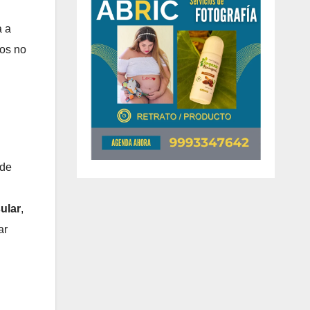
a a
mos no
 de
ular
,
ar