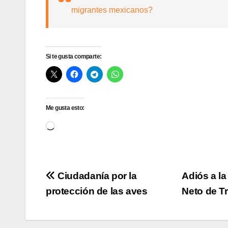
migrantes mexicanos?
Si te gusta comparte:
Me gusta esto:
Cargando...
Navegación
Ciudadanía por la
Adiós a la
protección de las aves
Neto de T
de
entradas