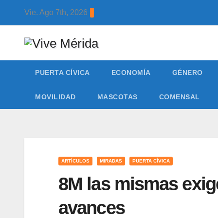
Skip
Vie. Ago 7th, 2026
to
content
PUERTA CÍVICA
ECONOMÍA
GÉNERO
MOVILIDAD
MASCOTAS
COMENSAL
ARTÍCULOS
MIRADAS
PUERTA CÍVICA
8M las mismas exig
avances