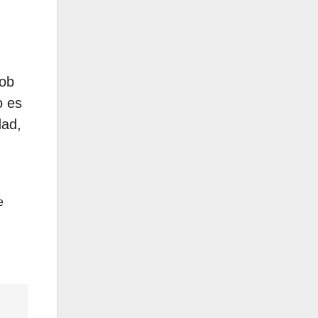
’ob
o es
dad,
e