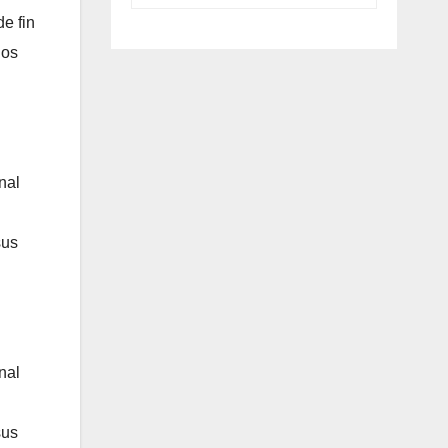
e fin
los
nal
sus
nal
sus