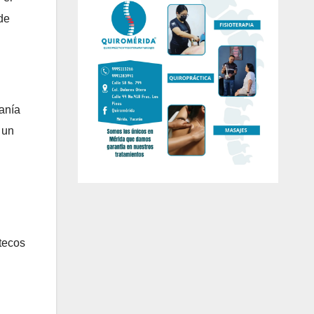
de
canía
 un
atecos