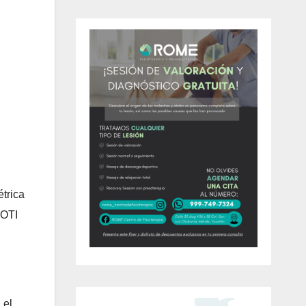
trica
NOTI
 el