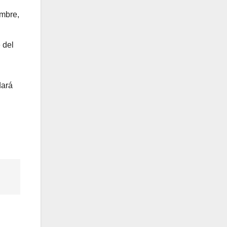
embre,
 del
dará